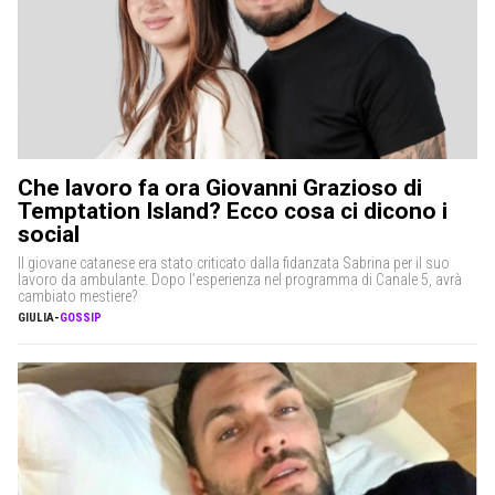
Che lavoro fa ora Giovanni Grazioso di
Temptation Island? Ecco cosa ci dicono i
social
Il giovane catanese era stato criticato dalla fidanzata Sabrina per il suo
lavoro da ambulante. Dopo l’esperienza nel programma di Canale 5, avrà
cambiato mestiere?
GIULIA
-
GOSSIP