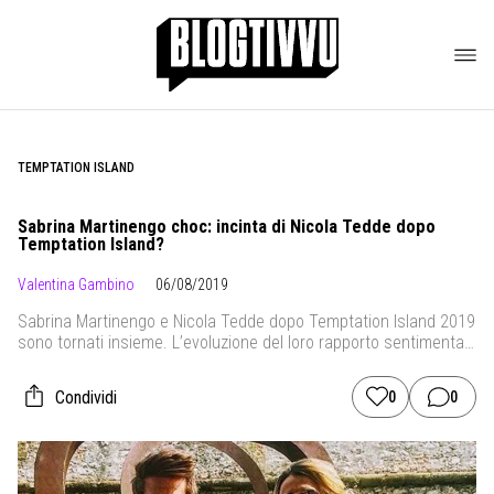
TEMPTATION ISLAND
Sabrina Martinengo choc: incinta di Nicola Tedde dopo
Temptation Island?
Valentina Gambino
06/08/2019
Sabrina Martinengo e Nicola Tedde dopo Temptation Island 2019
sono tornati insieme. L’evoluzione del loro rapporto sentimentale
infatti, ha rappresentato uno dei più grandi colpi di scena di
questa edizione. Dopo essersi detti addio al falò di confronto
Condividi
0
0
finale si sono poi ritrovati nelle settimane successive più uniti
che mai. Una relazione, la loro, che […]