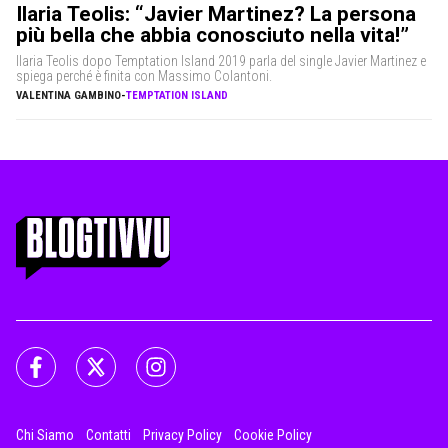
Ilaria Teolis: “Javier Martinez? La persona
più bella che abbia conosciuto nella vita!”
Ilaria Teolis dopo Temptation Island 2019 parla del single Javier Martinez e
spiega perché è finita con Massimo Colantoni.
VALENTINA GAMBINO
-
TEMPTATION ISLAND
Chi Siamo
Contatti
Privacy Policy
Cookie Policy