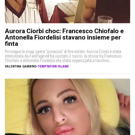
Aurora Ciorbi choc: Francesco Chiofalo e
Antonella Fiordelisi stavano insieme per
finta
Prosegue la soap opera “poraccia” di fine estate. Aurora Ciorbi è stata
intervistata da FanPage ed ha vuotato il sacco: la storia tra Francesco
Chiofalo e Antonella Fiordelisi era stata organizzata a tavolino
dall’agenzia. Successivamente però, come qualsiasi film adolescenziale
VALENTINA GAMBINO
-
TEMPTATION ISLAND
che si rispetti, i due ragazzi frequentandosi si sarebbero realmente
innamorati. La giornata di ieri […]