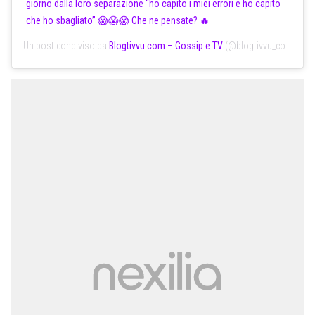
giorno dalla loro separazione “ho capito i miei errori e ho capito
che ho sbagliato” 😱😱😱 Che ne pensate? 🔥
Un post condiviso da
Blogtivvu.com – Gossip e TV
(@blogtivvu_com) in data: