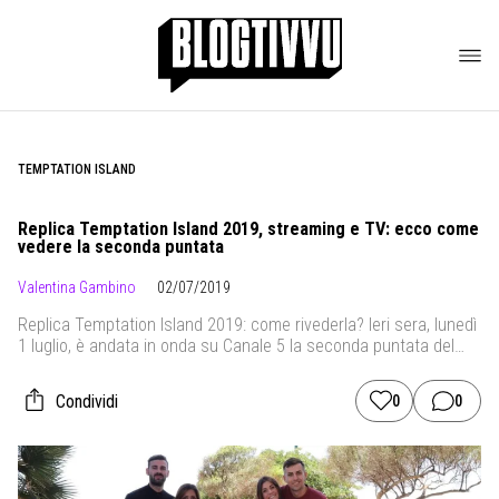
TEMPTATION ISLAND
Replica Temptation Island 2019, streaming e TV: ecco come
vedere la seconda puntata
Valentina Gambino
02/07/2019
Replica Temptation Island 2019: come rivederla? Ieri sera, lunedì
1 luglio, è andata in onda su Canale 5 la seconda puntata del
docu-reality di stampo sociologico condotto da Filippo Bisciglia.
Come potete vedere la puntata in streaming? Se vi siete persi
Condividi
0
0
l’appuntamento di ieri sera, sappiate che i metodi per poterla
recuperare sono molteplici, e […]