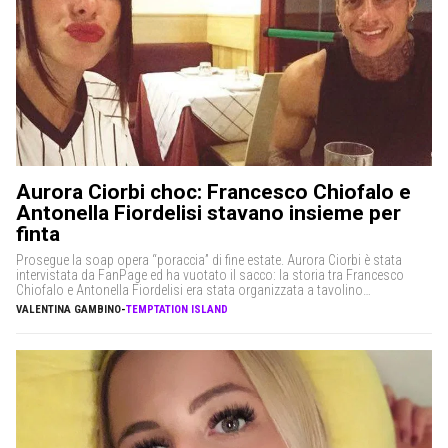
Aurora Ciorbi choc: Francesco Chiofalo e
Antonella Fiordelisi stavano insieme per
finta
Prosegue la soap opera “poraccia” di fine estate. Aurora Ciorbi è stata
intervistata da FanPage ed ha vuotato il sacco: la storia tra Francesco
Chiofalo e Antonella Fiordelisi era stata organizzata a tavolino
dall’agenzia. Successivamente però, come qualsiasi film adolescenziale
VALENTINA GAMBINO
-
TEMPTATION ISLAND
che si rispetti, i due ragazzi frequentandosi si sarebbero realmente
innamorati. La giornata di ieri […]