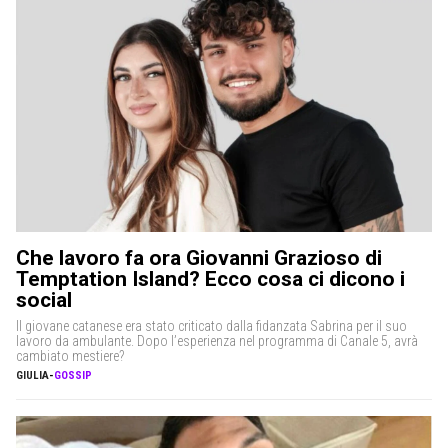
Che lavoro fa ora Giovanni Grazioso di
Temptation Island? Ecco cosa ci dicono i
social
Il giovane catanese era stato criticato dalla fidanzata Sabrina per il suo
lavoro da ambulante. Dopo l’esperienza nel programma di Canale 5, avrà
cambiato mestiere?
GIULIA
-
GOSSIP