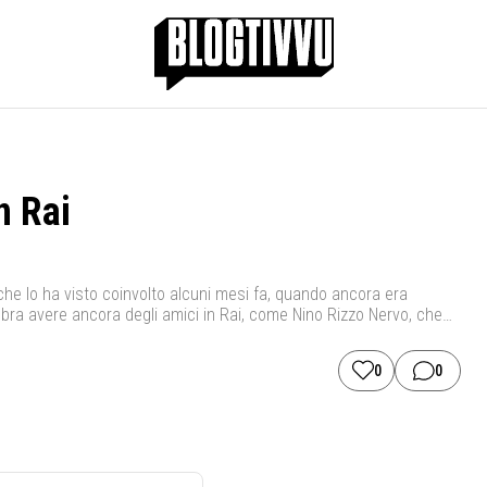
n Rai
he lo ha visto coinvolto alcuni mesi fa, quando ancora era
bra avere ancora degli amici in Rai, come Nino Rizzo Nervo, che
 YouTube dichiara: […]
0
0