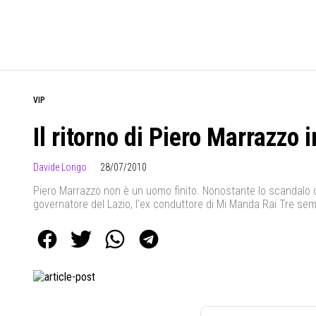
VIP
Il ritorno di Piero Marrazzo i
Davide Longo
28/07/2010
Piero Marrazzo non è un uomo finito. Nonostante lo scandalo c
governatore del Lazio, l’ex conduttore di Mi Manda Rai Tre sem
intervenendo nel programma televisivo di Klaus Davi in onda su