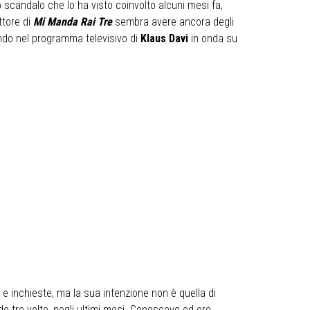
scandalo che lo ha visto coinvolto alcuni mesi fa,
ttore di
Mi Manda Rai Tre
sembra avere ancora degli
ndo nel programma televisivo di
Klaus Davi
in onda su
e inchieste, ma la sua intenzione non è quella di
o tre volte, negli ultimi mesi. Conoscevo ed ero