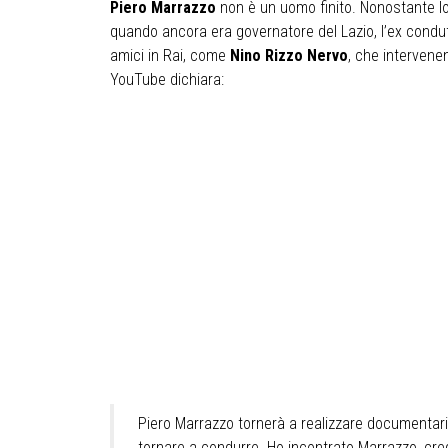
Piero Marrazzo
non è un uomo finito. Nonostante lo 
quando ancora era governatore del Lazio, l’ex condu
amici in Rai, come
Nino Rizzo Nervo
, che intervene
YouTube dichiara:
Piero Marrazzo tornerà a realizzare documentari 
tornare a condurre. Ho incontrato Marrazzo, cred