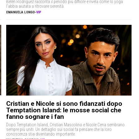
Belén Rodriguez racconta il periodo più difficile e rivela come lo yoga
l’abbia aiutata a ritrovare serenità.
EMANUELA LONGO
-
VIP
Cristian e Nicole si sono fidanzati dopo
Temptation Island: le mosse social che
fanno sognare i fan
Dopo Temptation Island, Cristian Mascolino e Nicole Cena sembrano
sempre più uniti. Un dettaglio sui social fa pensare che la loro
conoscenza stia diventando importante.