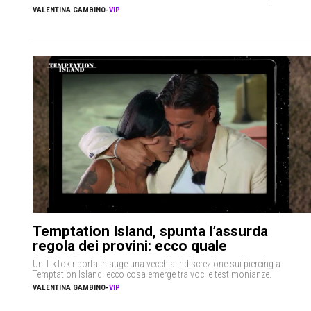
VALENTINA GAMBINO
-
VIP
Temptation Island, spunta l’assurda
regola dei provini: ecco quale
Un TikTok riporta in auge una vecchia indiscrezione sui piercing a
Temptation Island: ecco cosa emerge tra voci e testimonianze.
VALENTINA GAMBINO
-
VIP