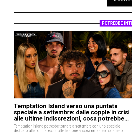
POTREBBE INT
Temptation Island verso una puntata
speciale a settembre: dalle coppie in crisi
alle ultime indiscrezioni, cosa potrebbe
accadere
Temptation Island potrebbe tornare a settembre con uno speciale
dedicato alle coppie: ecco tutte le storie ancora rimaste in sospeso.